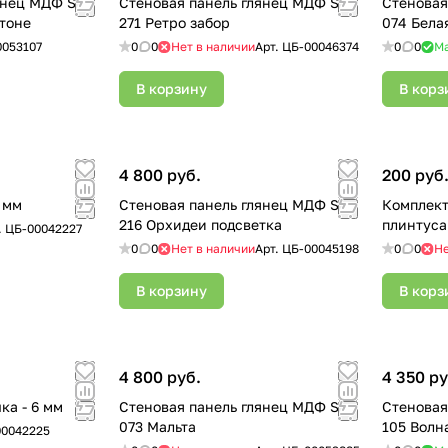
янец МДФ SF
Стеновая панель глянец МДФ SP
Стеновая
етоне
271 Ретро забор
074 Бела
0053107
0
0
Нет в наличии
Арт.
ЦБ-00046374
0
0
М
В корзину
В корз
4 800 руб.
200 руб
6 мм
Стеновая панель глянец МДФ SP
Комплект
216 Орхидеи подсветка
.
ЦБ-00042227
0
0
Нет в наличии
Арт.
ЦБ-00045198
0
0
Не
В корзину
В корз
4 800 руб.
4 350 ру
ка - 6 мм
Стеновая панель глянец МДФ SF
Стеновая
073 Мальта
105 Волн
00042225