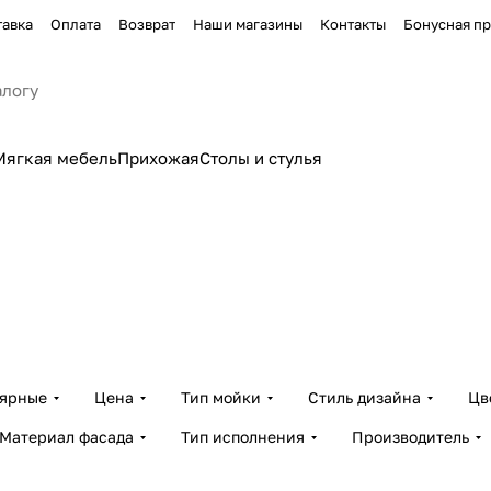
тавка
Оплата
Возврат
Наши магазины
Контакты
Бонусная п
Мягкая мебель
Прихожая
Столы и стулья
Столешницы и
ли
пристенные панели
49 товаров
лярные
Цена
Тип мойки
Стиль дизайна
Цв
Материал фасада
Тип исполнения
Производитель