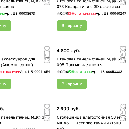
 панель глянец МДФ SP
Стеновая панель глянец МДФ SP
я волна
078 Квадратики с 3D эффектом
ало
Арт.
ЦБ-00038673
0
0
Нет в наличии
Арт.
ЦБ-00040247
ину
В корзину
.
4 800 руб.
 аксессуаров для
Стеновая панель глянец МДФ SF
плинтуса (Алюмин сатин)
005 Пальмовые листья
т в наличии
Арт.
ЦБ-00041054
0
0
Достаточно
Арт.
ЦБ-00053383
ину
В корзину
б.
2 600 руб.
 панель глянец МДФ SP
Столешница влагостойкая 38 мм
а
№046 Т Кастилло темный (1500
мм)