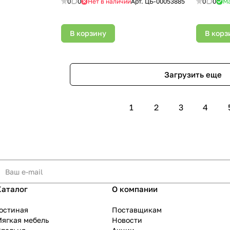
0
0
Нет в наличии
Арт.
ЦБ-00053885
0
0
М
В корзину
В корз
Загрузить еще
1
2
3
4
Каталог
О компании
остиная
Поставщикам
ягкая мебель
Новости