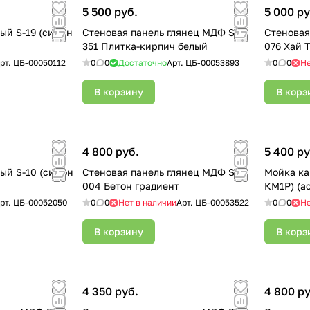
5 500 руб.
5 000 ру
ый S-19 (сифон
Стеновая панель глянец МДФ SP
Стеновая
351 Плитка-кирпич белый
076 Хай 
рт.
ЦБ-00050112
0
0
Достаточно
Арт.
ЦБ-00053893
0
0
Не
В корзину
В корз
4 800 руб.
5 400 ру
ый S-10 (сифон
Стеновая панель глянец МДФ SF
Мойка ка
004 Бетон градиент
КМ1Р) (а
рт.
ЦБ-00052050
0
0
Нет в наличии
Арт.
ЦБ-00053522
0
0
Не
В корзину
В корз
4 350 руб.
4 800 ру