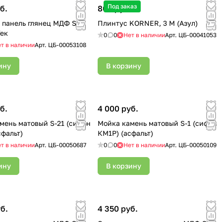
Под заказ
б.
800 руб.
 панель глянец МДФ SF
Плинтус KORNER, 3 М (Азул)
Тек
0
0
Нет в наличии
Арт.
ЦБ-00041053
т в наличии
Арт.
ЦБ-00053108
ину
В корзину
б.
4 000 руб.
мень матовый S-21 (сифон
Мойка камень матовый S-1 (сифон
сфальт)
КМ1Р) (асфальт)
т в наличии
Арт.
ЦБ-00050687
0
0
Нет в наличии
Арт.
ЦБ-00050109
ину
В корзину
б.
4 350 руб.