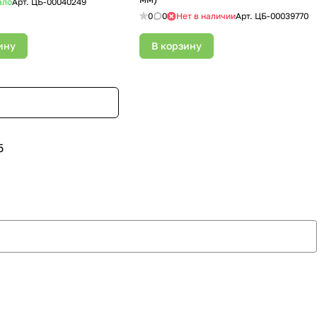
ало
Арт.
ЦБ-00040249
0
0
Нет в наличии
Арт.
ЦБ-00039770
ину
В корзину
5