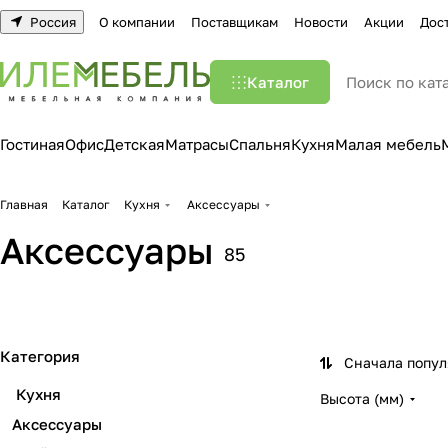
Россия
О компании
Поставщикам
Новости
Акции
Дос
Каталог
Гостиная
Офис
Детская
Матрасы
Спальня
Кухня
Малая мебель
Главная
Каталог
Кухня
Аксессуары
Аксессуары
85
Мойки
Плинтуса и профи
24 товара
12 товаров
Категория
Сначала попу
Кухня
Высота (мм)
Аксессуары