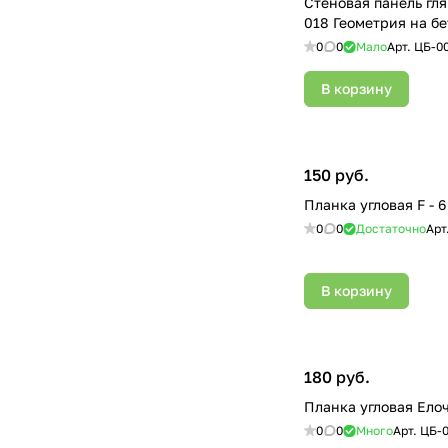
Стеновая панель гл
018 Геометрия на б
0
0
Мало
Арт.
ЦБ-0
В корзину
150 руб.
Планка угловая F - 
0
0
Достаточно
Арт
В корзину
180 руб.
Планка угловая Елоч
0
0
Много
Арт.
ЦБ-