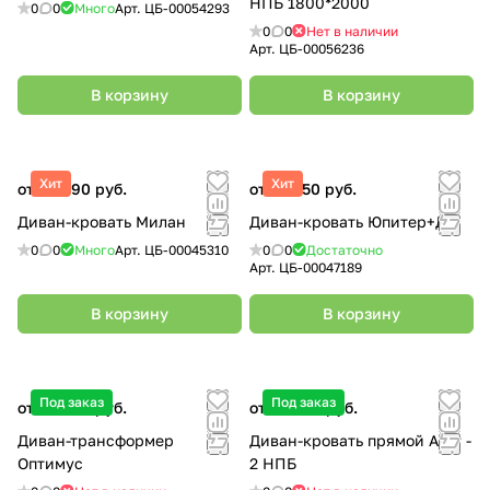
НПБ 1800*2000
0
0
Много
Арт.
ЦБ-00054293
0
0
Нет в наличии
Арт.
ЦБ-00056236
В корзину
В корзину
Хит
Хит
от 29 990 руб.
от 81 450 руб.
Диван-кровать Милан
Диван-кровать Юпитер+ДС
0
0
Много
Арт.
ЦБ-00045310
0
0
Достаточно
Арт.
ЦБ-00047189
В корзину
В корзину
Под заказ
Под заказ
от 49 500 руб.
от 58 500 руб.
Диван-трансформер
Диван-кровать прямой Агат -
Оптимус
2 НПБ