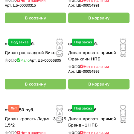
0
0
Нет в наличии
0
0
Нет в наличии
Арт.
ЦБ-00030315
Арт.
ЦБ-00054991
В корзину
В корзину
Под заказ
Под заказ
от 39 990 руб.
от 61 000 руб.
Диван раскладной Виконт
Диван-кровать прямой
Франклин НПБ
0
0
Мало
Арт.
ЦБ-00056805
0
0
Нет в наличии
Арт.
ЦБ-00054993
В корзину
В корзину
Хит
Под заказ
от 55 950 руб.
от 57 900 руб.
Диван-кровать Ладья - 3 НПБ
Диван-кровать прямой
1,5*2
Бренд - 1 НПБ
0
0
Нет в наличии
0
0
Нет в наличии