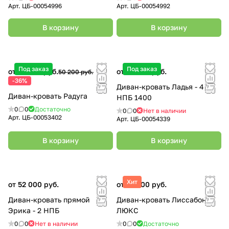
Арт.
ЦБ-00054996
Арт.
ЦБ-00054992
В корзину
В корзину
Под заказ
Под заказ
от 31 990 руб.
от 51 600 руб.
50 200 руб.
-36%
Диван-кровать Ладья - 4
Диван-кровать Радуга
НПБ 1400
0
0
Достаточно
0
0
Нет в наличии
Арт.
ЦБ-00053402
Арт.
ЦБ-00054339
В корзину
В корзину
Хит
от 52 000 руб.
от 32 500 руб.
Диван-кровать прямой
Диван-кровать Лиссабон
Эрика - 2 НПБ
ЛЮКС
0
0
Нет в наличии
0
0
Достаточно