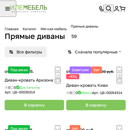
Прямые диваны
Главная
Каталог
Мягкая мебель
Прямые диваны
59
Все фильтры
Сначала популярные
Под заказ
Советуем
Хит
от 29 900 руб.
от 10 500 руб.
18 500 руб.
-43%
Диван-кровать Аризона 120
Диван-кровать Киви
0
0
Достаточно
Арт.
ЦБ-00036314
0
0
Много
Арт.
ЦБ-00054314
В корзину
В корзину
Под заказ
Хит
от 55 000 руб.
от 23 100 руб.