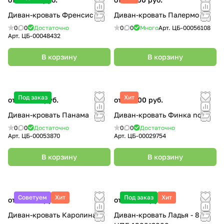
Диван-кровать Френсис
Диван-кровать Палермо
0
0
Достаточно
0
0
Много
Арт.
ЦБ-00056108
Арт.
ЦБ-00048432
В корзину
В корзину
Под заказ
Хит
от 49 000 руб.
от 21 900 руб.
Диван-кровать Панама
Диван-кровать Финка nova
0
0
Достаточно
0
0
Достаточно
Арт.
ЦБ-00053870
Арт.
ЦБ-00029754
В корзину
В корзину
Советуем
Хит
Под заказ
Хит
от 39 990 руб.
от 65 900 руб.
Диван-кровать Каролина-1
Диван-кровать Ладья - 8