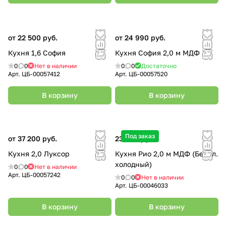
от 22 500 руб.
от 24 990 руб.
Кухня 1,6 София
Кухня София 2,0 м МДФ
0
0
Нет в наличии
0
0
Достаточно
Арт.
ЦБ-00057412
Арт.
ЦБ-00057520
В корзину
В корзину
Под заказ
от 37 200 руб.
23 400 руб.
Кухня 2,0 Луксор
Кухня Рио 2,0 м МДФ (Бел гл.
холодный)
0
0
Нет в наличии
Арт.
ЦБ-00057242
0
0
Нет в наличии
Арт.
ЦБ-00046033
В корзину
В корзину