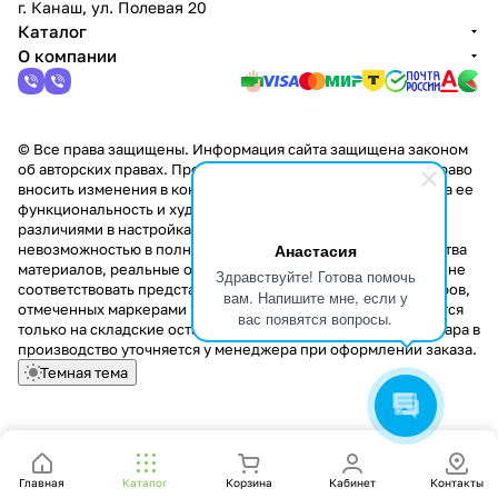
г. Канаш, ул. Полевая 20
Каталог
О компании
© Все права защищены. Информация сайта защищена законом
об авторских правах. Производители оставляют за собой право
вносить изменения в конструкцию изделий, не влияющие на ее
функциональность и художественное решение. В связи с
различиями в настройках цветопередачи мониторов и
Анастасия
невозможностью в полной мере передать некоторые свойства
материалов, реальные оттенки и текстуры продукции могут не
Здравствуйте! Готова помочь
соответствовать представленным на сайте. Стоимость товаров,
вам. Напишите мне, если у
отмеченных маркерами "Скидка!" и "Акция!" распространяется
вас появятся вопросы.
только на складские остатки. Стоимость заказа данного товара в
производство уточняется у менеджера при оформлении заказа.
Темная тема
Главная
Каталог
Корзина
Кабинет
Контакты