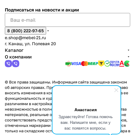
Подписаться
на новости и акции
8 (800) 222-97-65
e.shop@mebel-21.ru
г. Канаш, ул. Полевая 20
Каталог
О компании
© Все права защищены. Информация сайта защищена законом
об авторских правах. Производители оставляют за собой право
вносить изменения в конструкцию изделий, не влияющие на ее
функциональность и художественное решение. В связи с
различиями в настройках цветопередачи мониторов и
Анастасия
невозможностью в полной мере передать некоторые свойства
материалов, реальные оттенки и текстуры продукции могут не
Здравствуйте! Готова помочь
соответствовать представленным на сайте. Стоимость товаров,
вам. Напишите мне, если у
отмеченных маркерами "Скидка!" и "Акция!" распространяется
вас появятся вопросы.
только на складские остатки. Стоимость заказа данного товара в