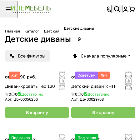
Детские диваны
Главная
Каталог
Детская
Детские диваны
9
Все фильтры
Сначала популярные
Хит
Советуем
Хит
от 25 990 руб.
от 11 990 руб.
Диван-кровать Тео 120
Детский диван КНП
0
0
Достаточно
0
0
Достаточно
Арт.
ЦБ-00056256
Арт.
ЦБ-00029768
В корзину
В корзину
Под заказ
Под заказ
от 28 000 руб.
от 31 500 руб.