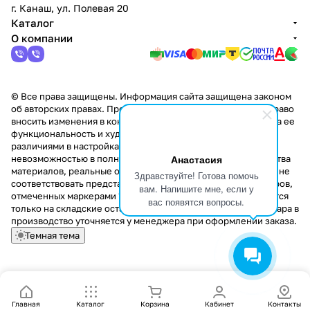
г. Канаш, ул. Полевая 20
Каталог
О компании
© Все права защищены. Информация сайта защищена законом
об авторских правах. Производители оставляют за собой право
вносить изменения в конструкцию изделий, не влияющие на ее
функциональность и художественное решение. В связи с
различиями в настройках цветопередачи мониторов и
Анастасия
невозможностью в полной мере передать некоторые свойства
материалов, реальные оттенки и текстуры продукции могут не
Здравствуйте! Готова помочь
соответствовать представленным на сайте. Стоимость товаров,
вам. Напишите мне, если у
отмеченных маркерами "Скидка!" и "Акция!" распространяется
вас появятся вопросы.
только на складские остатки. Стоимость заказа данного товара в
производство уточняется у менеджера при оформлении заказа.
Темная тема
Главная
Каталог
Корзина
Кабинет
Контакты