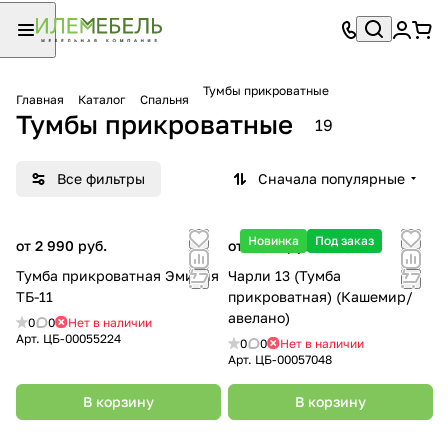
Тумбы прикроватные
Главная
Каталог
Спальня
Тумбы прикроватные
19
Все фильтры
Сначала популярные
Новинка
Под заказ
от 2 990 руб.
от 4 170 руб.
Тумба прикроватная Эмилия
Чарли 13 (Тумба
ТБ-11
прикроватная) (Кашемир/
авелано)
0
0
Нет в наличии
Арт.
ЦБ-00055224
0
0
Нет в наличии
Арт.
ЦБ-00057048
В корзину
В корзину