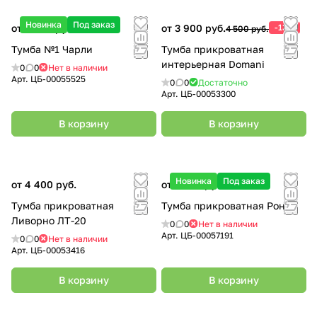
Новинка
Под заказ
от 6 450 руб.
от 3 900 руб.
-13%
4 500 руб.
Тумба №1 Чарли
Тумба прикроватная
интерьерная Domani
0
0
Нет в наличии
Арт.
ЦБ-00055525
0
0
Достаточно
Арт.
ЦБ-00053300
В корзину
В корзину
Новинка
Под заказ
от 4 400 руб.
от 2 200 руб.
Тумба прикроватная
Тумба прикроватная Ронда
Ливорно ЛТ-20
0
0
Нет в наличии
Арт.
ЦБ-00057191
0
0
Нет в наличии
Арт.
ЦБ-00053416
В корзину
В корзину