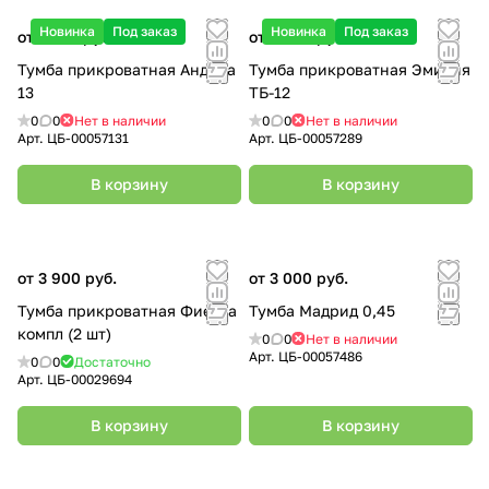
Новинка
Под заказ
Новинка
Под заказ
от 7 300 руб.
от 3 600 руб.
Тумба прикроватная Андрэа
Тумба прикроватная Эмилия
13
ТБ-12
0
0
Нет в наличии
0
0
Нет в наличии
Арт.
ЦБ-00057131
Арт.
ЦБ-00057289
В корзину
В корзину
от 3 900 руб.
от 3 000 руб.
Тумба прикроватная Фиеста
Тумба Мадрид 0,45
компл (2 шт)
0
0
Нет в наличии
Арт.
ЦБ-00057486
0
0
Достаточно
Арт.
ЦБ-00029694
В корзину
В корзину