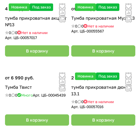
Новинка
Под заказ
Новинка
Под заказ
4 000 руб.
от 5 050 руб.
тумба прикроватная акцент
Тумба прикроватная Муза 13
№13
0
0
Нет в наличии
Арт.
ЦБ-00055567
0
0
Нет в наличии
Арт.
ЦБ-00057017
В корзину
В корзину
Новинка
Под заказ
от 6 990 руб.
2 700 руб.
Тумба Твист
тумба прикроватная дюна
13.1
0
0
Много
Арт.
ЦБ-00045439
0
0
Нет в наличии
Арт.
ЦБ-00057016
В корзину
В корзину