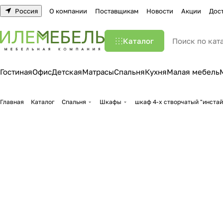
Россия
О компании
Поставщикам
Новости
Акции
Дос
Каталог
Гостиная
Офис
Детская
Матрасы
Спальня
Кухня
Малая мебель
Главная
Каталог
Спальня
Шкафы
шкаф 4-х створчатый "инстай