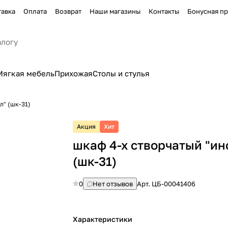
тавка
Оплата
Возврат
Наши магазины
Контакты
Бонусная п
Мягкая мебель
Прихожая
Столы и стулья
л" (шк-31)
Акция
Хит
шкаф 4-х створчатый "ин
(шк-31)
0
Нет отзывов
Арт.
ЦБ-00041406
Характеристики