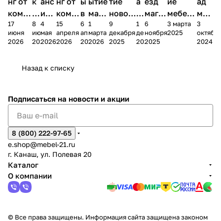
нг от
к
анс
нг от
ы
ытие
тие
а
езд
ие
ад
комп
и
ия в
комп
в
мага
новог
к
магаз
мебель
меб
17
8
4
15
6
1
9
1
6
3 марта
3
ании
д
Чеб
ании
М
зина
о
а
ина в
ного
ели
июня
июня
мая
апреля
апреля
марта
декабря
декабря
ноября
2025
октябр
Мело
к
окс
Мело
А
в
магаз
н
г.
салона
пер
2026
2026
2026
2026
2026
2026
2025
2025
2025
2024
дия
и
ара
дия
Х
Алат
ина в
с
Чебо
в
еех
Сна
-1
х
Сна
ыре
с.
и
ксар
Чебокс
ал
Назад к списку
2
Яльчи
и
ы
арах
%
ки
Подписаться
на новости и акции
8 (800) 222-97-65
e.shop@mebel-21.ru
г. Канаш, ул. Полевая 20
Каталог
О компании
© Все права защищены. Информация сайта защищена законом