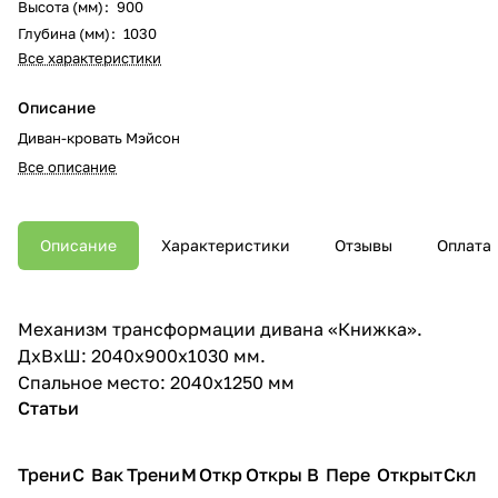
Высота (мм)
:
900
Глубина (мм)
:
1030
Все характеристики
Описание
Диван-кровать Мэйсон
Все описание
Описание
Характеристики
Отзывы
Оплата
Механизм трансформации дивана «Книжка».
ДхВхШ: 2040х900х1030 мм.
Спальное место: 2040х1250 мм
Статьи
Трени
С
Вак
Трени
М
Откр
Откры
В
Пере
Открыт
Скл