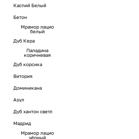
Каспий Белый
Бетон
Мрамор лацио
белый
Дуб Кера
Паладина
коричневая
Дуб корсика
Витория
Доминикана
Азул
Дуб хантон светл
Мадрид
Мрамор лацио
чёрный