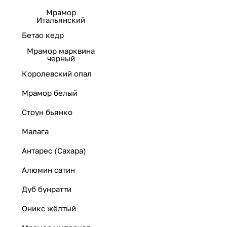
Мрамор
Итальянский
Бетао кедр
Мрамор марквина
черный
Королевский опал
Мрамор белый
Стоун бьянко
Малага
Антарес (Сахара)
Алюмин сатин
Дуб бунратти
Оникс жёлтый