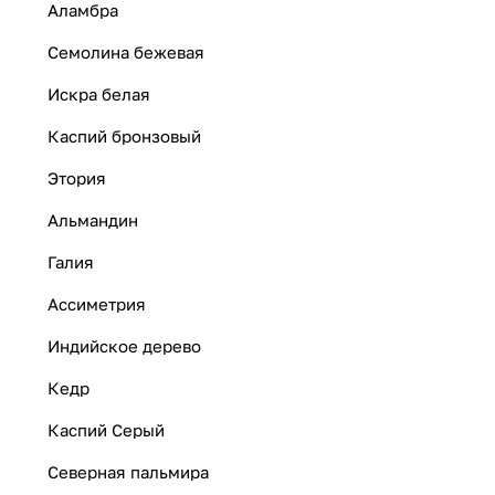
Аламбра
Семолина бежевая
Искра белая
Каспий бронзовый
Этория
Альмандин
Галия
Ассиметрия
Индийское дерево
Кедр
Каспий Серый
Северная пальмира