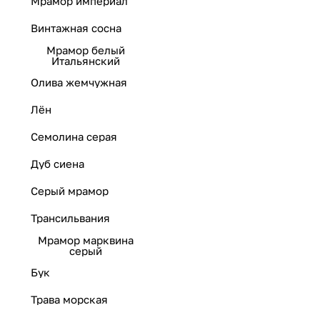
Мрамор империал
Винтажная сосна
Мрамор белый
Итальянский
Олива жемчужная
Лён
Семолина серая
Дуб сиена
Серый мрамор
Трансильвания
Мрамор марквина
серый
Бук
Трава морская