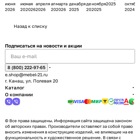
июня
июня
мая
апреля
апреля
марта
декабря
декабря
ноября
2025
октябр
Мело
к
окс
Мело
А
в
магаз
н
г.
салона
пер
2026
2026
2026
2026
2026
2026
2025
2025
2025
2024
дия
и
ара
дия
Х
Алат
ина в
с
Чебо
в
еех
Сна
-1
х
Сна
ыре
с.
и
ксар
Чебокс
ал
Назад к списку
2
Яльчи
и
ы
арах
%
ки
Подписаться
на новости и акции
8 (800) 222-97-65
e.shop@mebel-21.ru
г. Канаш, ул. Полевая 20
Каталог
О компании
© Все права защищены. Информация сайта защищена законом
об авторских правах. Производители оставляют за собой право
вносить изменения в конструкцию изделий, не влияющие на ее
функциональность и художественное решение. В связи с