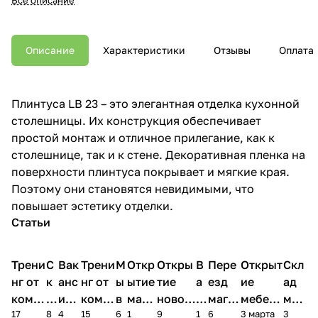
Описание
Характеристики
Отзывы
Оплата
Плинтуса LB 23 – это элегантная отделка кухонной
столешницы. Их конструкция обеспечивает
простой монтаж и отличное прилегание, как к
столешнице, так и к стене. Декоративная пленка на
поверхности плинтуса покрывает и мягкие края.
Поэтому они становятся невидимыми, что
повышает эстетику отделки.
Статьи
Трени
С
Вак
Трени
М
Откр
Откры
В
Пере
Открыт
Скл
нг от
к
анс
нг от
ы
ытие
тие
а
езд
ие
ад
комп
и
ия в
комп
в
мага
новог
к
магаз
мебель
меб
17
8
4
15
6
1
9
1
6
3 марта
3
ании
д
Чеб
ании
М
зина
о
а
ина в
ного
ели