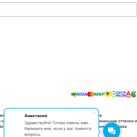
Анастасия
менения в конструкцию изделий, не влияющие на ее
 мере передать некоторые свойства материалов, реальные оттенки и
Здравствуйте! Готова помочь вам.
аспространяется только на складские остатки. Стоимость заказа
Напишите мне, если у вас появятся
вопросы.