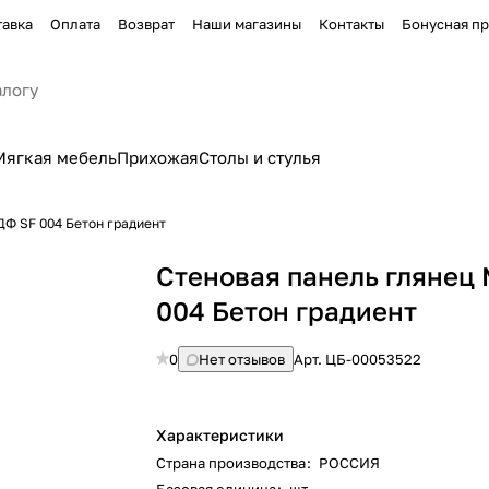
тавка
Оплата
Возврат
Наши магазины
Контакты
Бонусная п
Мягкая мебель
Прихожая
Столы и стулья
ДФ SF 004 Бетон градиент
Стеновая панель глянец
004 Бетон градиент
0
Нет отзывов
Арт.
ЦБ-00053522
Характеристики
Страна производства
:
РОССИЯ