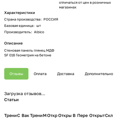
отличаться от цен в розничных
магазинах
Характеристики
Страна производства
:
РОССИЯ
Базовая единица
:
шт
Производитель
:
Albico
Описание
Стеновая панель глянец МДФ
SF 018 Геометрия на бетоне
Отзывы
Оплата
Доставка
Дополнительно
Загрузка отзывов...
Статьи
Трени
С
Вак
Трени
М
Откр
Откры
В
Пере
Открыт
Скл