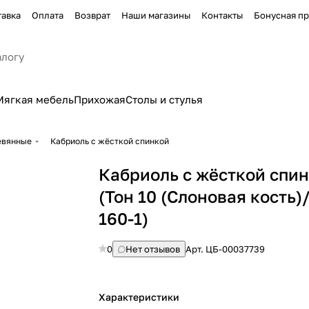
тавка
Оплата
Возврат
Наши магазины
Контакты
Бонусная п
Мягкая мебель
Прихожая
Столы и стулья
евянные
Кабриоль с жёсткой спинкой
Кабриоль с жёсткой спи
(Тон 10 (Слоновая кость
160-1)
0
Нет отзывов
Арт.
ЦБ-00037739
Характеристики