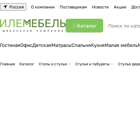
Россия
О компании
Поставщикам
Новости
Акции
Дос
Каталог
Гостиная
Офис
Детская
Матрасы
Спальня
Кухня
Малая мебель
Главная
Каталог
Столы и стулья
Стулья и табуреты
Стулья дер