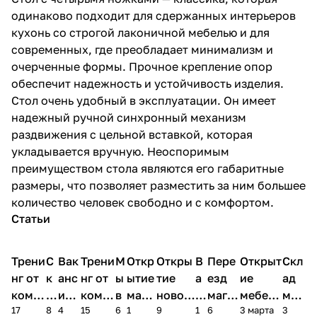
одинаково подходит для сдержанных интерьеров
кухонь со строгой лаконичной мебелью и для
современных, где преобладает минимализм и
очерченные формы. Прочное крепление опор
обеспечит надежность и устойчивость изделия.
Стол очень удобный в эксплуатации. Он имеет
надежный ручной синхронный механизм
раздвижения с цельной вставкой, которая
укладывается вручную. Неоспоримым
преимуществом стола являются его габаритные
размеры, что позволяет разместить за ним большее
количество человек свободно и с комфортом.
Статьи
Трени
С
Вак
Трени
М
Откр
Откры
В
Пере
Открыт
Скл
нг от
к
анс
нг от
ы
ытие
тие
а
езд
ие
ад
комп
и
ия в
комп
в
мага
новог
к
магаз
мебель
меб
17
8
4
15
6
1
9
1
6
3 марта
3
ании
д
Чеб
ании
М
зина
о
а
ина в
ного
ели