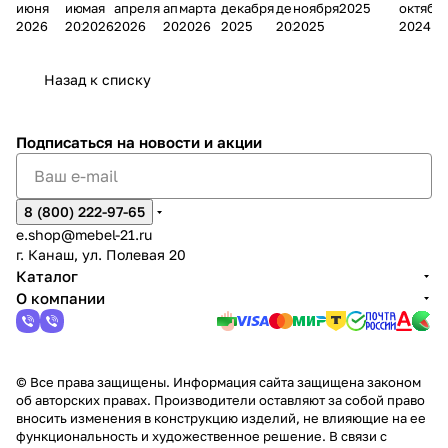
июня
июня
мая
апреля
апреля
марта
декабря
декабря
ноября
2025
октябр
Мело
к
окс
Мело
А
в
магаз
н
г.
салона
пер
2026
2026
2026
2026
2026
2026
2025
2025
2025
2024
дия
и
ара
дия
Х
Алат
ина в
с
Чебо
в
еех
Сна
-1
х
Сна
ыре
с.
и
ксар
Чебокс
ал
Назад к списку
2
Яльчи
и
ы
арах
%
ки
Подписаться
на новости и акции
8 (800) 222-97-65
e.shop@mebel-21.ru
г. Канаш, ул. Полевая 20
Каталог
О компании
© Все права защищены. Информация сайта защищена законом
об авторских правах. Производители оставляют за собой право
вносить изменения в конструкцию изделий, не влияющие на ее
функциональность и художественное решение. В связи с