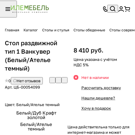
Главная
Каталог
Столы и стулья
Столы обеденные
Столы совре
Стол раздвижной
8 410 руб.
тип 1 Ванкувер
(Белый/Ателье
Цена указана с учётом
НДС 5%
темный)
Нет в наличии
0
Нет отзывов
Арт.
ЦБ-00054099
Рассчитать доставку
Нашли дешевле?
Цвет:
Белый/Ателье темный
Хочу в подарок
Белый/Дуб Крафт
золотой
Белый/Ателье
Цена действительна только для
темный
интернет-магазина и может