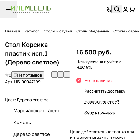
Главная
Каталог
Столы и стулья
Столы обеденные
Столы совре
Стол Корсика
16 500 руб.
пластик исп.1
(Дерево светлое)
Цена указана с учётом
НДС 5%
0
Нет отзывов
Нет в наличии
Арт.
ЦБ-00047199
Рассчитать доставку
Цвет:
Дерево светлое
Нашли дешевле?
Марсианская капля
Хочу в подарок
Камень
Цена действительна только для
Дерево светлое
интернет-магазина и может