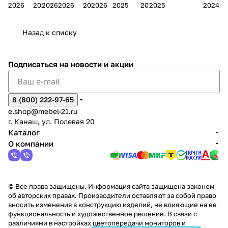
Мело
к
окс
Мело
А
в
магаз
н
г.
салона
пер
2026
2026
2026
2026
2026
2026
2025
2025
2025
2024
дия
и
ара
дия
Х
Алат
ина в
с
Чебо
в
еех
Сна
-1
х
Сна
ыре
с.
и
ксар
Чебокс
ал
Назад к списку
2
Яльчи
и
ы
арах
%
ки
Подписаться
на новости и акции
8 (800) 222-97-65
e.shop@mebel-21.ru
г. Канаш, ул. Полевая 20
Каталог
О компании
© Все права защищены. Информация сайта защищена законом
об авторских правах. Производители оставляют за собой право
вносить изменения в конструкцию изделий, не влияющие на ее
функциональность и художественное решение. В связи с
различиями в настройках цветопередачи мониторов и