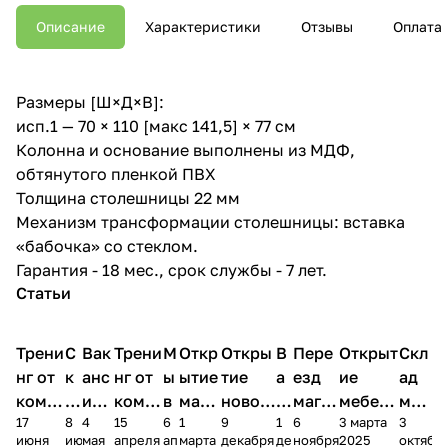
Описание
Характеристики
Отзывы
Оплата
Размеры [Ш×Д×В]:
исп.1 — 70 × 110 [макс 141,5] × 77 см
Колонна и основание выполнены из МДФ,
обтянутого пленкой ПВХ
Толщина столешницы 22 мм
Механизм трансформации столешницы: вставка
«бабочка» со стеклом.
Гарантия - 18 мес., срок службы - 7 лет.
Статьи
Трени
С
Вак
Трени
М
Откр
Откры
В
Пере
Открыт
Скл
нг от
к
анс
нг от
ы
ытие
тие
а
езд
ие
ад
комп
и
ия в
комп
в
мага
новог
к
магаз
мебель
меб
17
8
4
15
6
1
9
1
6
3 марта
3
ании
д
Чеб
ании
М
зина
о
а
ина в
ного
ели
июня
июня
мая
апреля
апреля
марта
декабря
декабря
ноября
2025
октябр