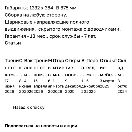
Габариты: 1332 x 384, В 875 мм
Сборка на любую сторону.
Шариковые направляющие полного
выдвижения, скрытого монтажа с доводчиками.
Гарантия - 18 мес., срок службы - 7 лет.
Статьи
Трени
С
Вак
Трени
М
Откр
Откры
В
Пере
Открыт
Скл
нг от
к
анс
нг от
ы
ытие
тие
а
езд
ие
ад
комп
и
ия в
комп
в
мага
новог
к
магаз
мебель
меб
17
8
4
15
6
1
9
1
6
3 марта
3
ании
д
Чеб
ании
М
зина
о
а
ина в
ного
ели
июня
июня
мая
апреля
апреля
марта
декабря
декабря
ноября
2025
октябр
Мело
к
окс
Мело
А
в
магаз
н
г.
салона
пер
2026
2026
2026
2026
2026
2026
2025
2025
2025
2024
дия
и
ара
дия
Х
Алат
ина в
с
Чебо
в
еех
Сна
-1
х
Сна
ыре
с.
и
ксар
Чебокс
ал
Назад к списку
2
Яльчи
и
ы
арах
%
ки
Подписаться
на новости и акции