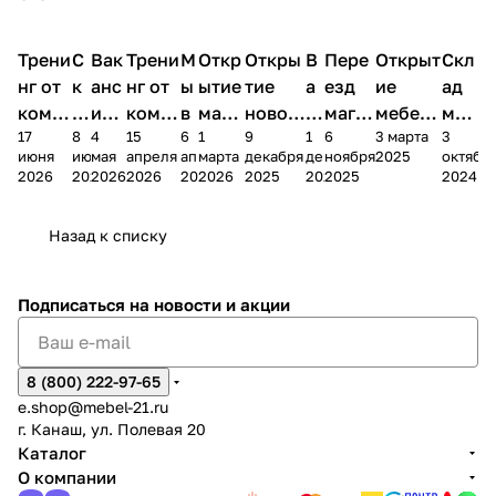
Трени
С
Вак
Трени
М
Откр
Откры
В
Пере
Открыт
Скл
нг от
к
анс
нг от
ы
ытие
тие
а
езд
ие
ад
комп
и
ия в
комп
в
мага
новог
к
магаз
мебель
меб
17
8
4
15
6
1
9
1
6
3 марта
3
ании
д
Чеб
ании
М
зина
о
а
ина в
ного
ели
июня
июня
мая
апреля
апреля
марта
декабря
декабря
ноября
2025
октябр
Мело
к
окс
Мело
А
в
магаз
н
г.
салона
пер
2026
2026
2026
2026
2026
2026
2025
2025
2025
2024
дия
и
ара
дия
Х
Алат
ина в
с
Чебо
в
еех
Сна
-1
х
Сна
ыре
с.
и
ксар
Чебокс
ал
Назад к списку
2
Яльчи
и
ы
арах
%
ки
Подписаться
на новости и акции
8 (800) 222-97-65
e.shop@mebel-21.ru
г. Канаш, ул. Полевая 20
Каталог
О компании