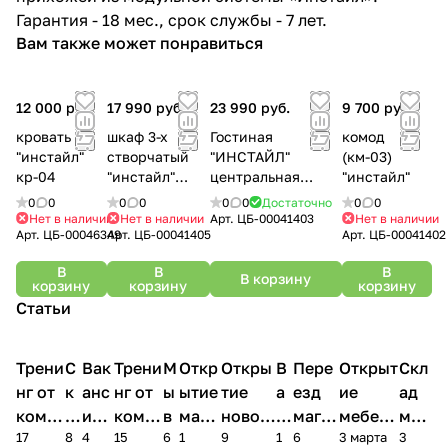
Гарантия - 18 мес., срок службы - 7 лет.
Вам также может понравиться
12 000 руб.
17 990 руб.
23 990 руб.
9 700 руб.
кровать
шкаф 3-х
Гостиная
комод
"инстайл"
створчатый
"ИНСТАЙЛ"
(км-03)
кр-04
"инстайл"
центральная
"инстайл"
(шк-30)
секция (ЦС-02)
0
0
0
0
0
0
Достаточно
0
0
Нет в наличии
Нет в наличии
Арт.
ЦБ-00041403
Нет в наличии
Арт.
ЦБ-00046349
Арт.
ЦБ-00041405
Арт.
ЦБ-00041402
В
В
В
В корзину
корзину
корзину
корзину
Статьи
Трени
С
Вак
Трени
М
Откр
Откры
В
Пере
Открыт
Скл
нг от
к
анс
нг от
ы
ытие
тие
а
езд
ие
ад
комп
и
ия в
комп
в
мага
новог
к
магаз
мебель
меб
17
8
4
15
6
1
9
1
6
3 марта
3
ании
д
Чеб
ании
М
зина
о
а
ина в
ного
ели