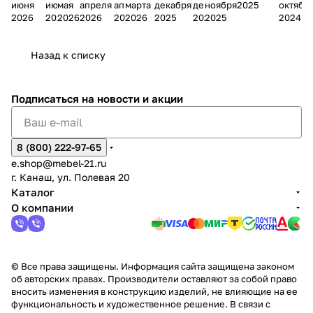
июня
июня
мая
апреля
апреля
марта
декабря
декабря
ноября
2025
октябр
Мело
к
окс
Мело
А
в
магаз
н
г.
салона
пер
2026
2026
2026
2026
2026
2026
2025
2025
2025
2024
дия
и
ара
дия
Х
Алат
ина в
с
Чебо
в
еех
Сна
-1
х
Сна
ыре
с.
и
ксар
Чебокс
ал
Назад к списку
2
Яльчи
и
ы
арах
%
ки
Подписаться
на новости и акции
8 (800) 222-97-65
e.shop@mebel-21.ru
г. Канаш, ул. Полевая 20
Каталог
О компании
© Все права защищены. Информация сайта защищена законом
об авторских правах. Производители оставляют за собой право
вносить изменения в конструкцию изделий, не влияющие на ее
функциональность и художественное решение. В связи с