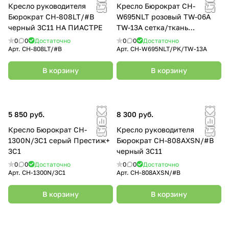
Кресло руководителя
Кресло Бюрократ CH-
Бюрократ CH-808LT/#B
W695NLT розовый TW-06A
черный 3C11 НА ПИАСТРЕ
TW-13A сетка/ткань
крестовина пластик пластик
0
0
Достаточно
0
0
Достаточно
белый
Арт.
CH-808LT/#B
Арт.
CH-W695NLT/PK/TW-13A
В корзину
В корзину
5 850 руб.
8 300 руб.
Кресло Бюрократ CH-
Кресло руководителя
1300N/3C1 серый Престиж+
Бюрократ CH-808AXSN/#B
3C1
черный 3C11
0
0
Достаточно
0
0
Достаточно
Арт.
CH-1300N/3C1
Арт.
CH-808AXSN/#B
В корзину
В корзину