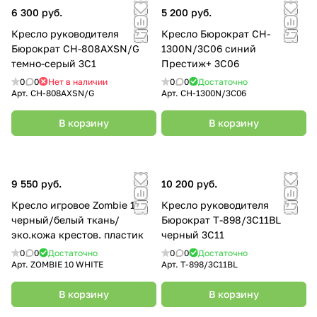
6 300 руб.
5 200 руб.
Кресло руководителя
Кресло Бюрократ CH-
Бюрократ CH-808AXSN/G
1300N/3C06 синий
темно-серый 3C1
Престиж+ 3C06
0
0
Нет в наличии
0
0
Достаточно
Арт.
CH-808AXSN/G
Арт.
CH-1300N/3C06
В корзину
В корзину
9 550 руб.
10 200 руб.
Кресло игровое Zombie 10
Кресло руководителя
черный/белый ткань/
Бюрократ T-898/3С11BL
эко.кожа крестов. пластик
черный 3С11
0
0
Достаточно
0
0
Достаточно
Арт.
ZOMBIE 10 WHITE
Арт.
T-898/3С11BL
В корзину
В корзину