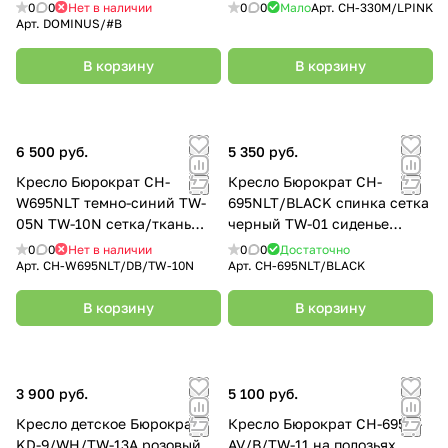
CH-330M/LPINK
0
0
Нет в наличии
0
0
Мало
Арт.
CH-330M/LPINK
Арт.
DOMINUS/#B
В корзину
В корзину
6 500 руб.
5 350 руб.
Кресло Бюрократ CH-
Кресло Бюрократ CH-
W695NLT темно-синий TW-
695NLT/BLACK спинка сетка
05N TW-10N сетка/ткань
черный TW-01 сиденье
крестовина пластик пластик
черный TW-11
0
0
Нет в наличии
0
0
Достаточно
белый CH
Арт.
CH-W695NLT/DB/TW-10N
Арт.
CH-695NLT/BLACK
В корзину
В корзину
3 900 руб.
5 100 руб.
Кресло детское Бюрократ
Кресло Бюрократ CH-695N-
KD-9/WH/TW-13A розовый
AV/B/TW-11 на полозьях