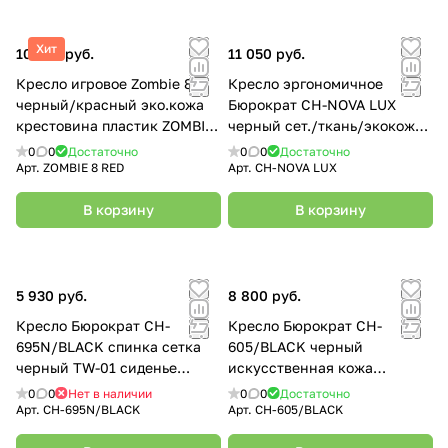
Хит
10 550 руб.
11 050 руб.
Кресло игровое Zombie 8
Кресло эргономичное
черный/красный эко.кожа
Бюрократ CH-NOVA LUX
крестовина пластик ZOMBIE
черный сет./ткань/экокожа
8 RED
крестов. пластик
0
0
Достаточно
0
0
Достаточно
Арт.
ZOMBIE 8 RED
Арт.
CH-NOVA LUX
В корзину
В корзину
5 930 руб.
8 800 руб.
Кресло Бюрократ CH-
Кресло Бюрократ CH-
695N/BLACK спинка сетка
605/BLACK черный
черный TW-01 сиденье
искусственная кожа
черный TW-11
крестовина металл
0
0
Нет в наличии
0
0
Достаточно
Арт.
CH-695N/BLACK
Арт.
CH-605/BLACK