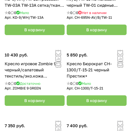
TW-03A TW-13А сетка/ткань
черный TW-01 сиденье
(пластик белый)
черный TW-11
0
0
Мало
0
0
Нет в наличии
Арт.
KD-9/WH/TW-13A
Арт.
CH-695N-AV/B/TW-11
В корзину
В корзину
10 430 руб.
5 850 руб.
Кресло игровое Zombie 9
Кресло Бюрократ CH-
черный/салатовый
1300/T-15-21 черный
текстиль/эко.кожа
Престиж+
крестовина пластик ZOMBIE
0
0
Достаточно
0
0
Мало
9 GREEN
Арт.
ZOMBIE 9 GREEN
Арт.
CH-1300/T-15-21
В корзину
В корзину
7 350 руб.
7 400 руб.