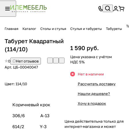
Т
Главная
Каталог
Столы и стулья
Стулья и табуреты
Табуреты
Табурет Квадратный
1 590 руб.
(114/10)
Цена указана с учётом
0
Нет отзывов
НДС 5%
Арт.
ЦБ-00040047
Нет в наличии
Цвет:
114/10
Рассчитать доставку
Нашли дешевле?
Хочу в подарок
Коричневый крок
306/6
А-13
Цена действительна только для
614/2
Y-3
интернет-магазина и может