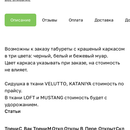
Описание
Отзывы
Оплата
Доставка
До
Возможны к заказу табуреты с крашеный каркасом
в три цвета: черный, белый и бежевый муар.
Цвет каркаса указывать при заказе, на стоимость
не влияет.
Сидушка в ткани VELUTTO, KATANIYA стоимость по
прайсу.
В ткани LOFT и MUSTANG стоимость будет с
удорожанием.
Статьи
Трени
С
Вак
Трени
М
Откр
Откры
В
Пере
Открыт
Скл