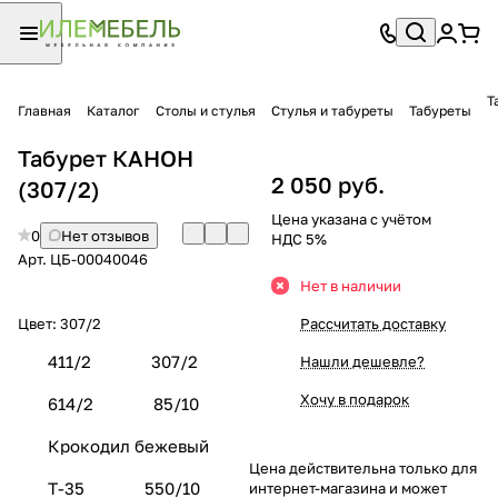
Т
Главная
Каталог
Столы и стулья
Стулья и табуреты
Табуреты
Табурет КАНОН
2 050 руб.
(307/2)
Цена указана с учётом
0
Нет отзывов
НДС 5%
Арт.
ЦБ-00040046
Нет в наличии
Цвет:
307/2
Рассчитать доставку
411/2
307/2
Нашли дешевле?
Хочу в подарок
614/2
85/10
Крокодил бежевый
Цена действительна только для
Т-35
550/10
интернет-магазина и может