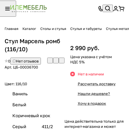
Главная
Каталог
Столы и стулья
Стулья и табуреты
Стулья мета
Стул Марсель ромб
2 990 руб.
(116/10)
Цена указана с учётом
0
Нет отзывов
НДС 5%
Арт.
ЦБ-00036700
Нет в наличии
Цвет:
116/10
Рассчитать доставку
Ваниль
Нашли дешевле?
Хочу в подарок
Белый
Коричневый крок
Цена действительна только для
Серый
411/2
интернет-магазина и может