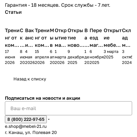
Гарантия - 18 месяцев. Срок службы - 7 лет.
Статьи
Трени
С
Вак
Трени
М
Откр
Откры
В
Пере
Открыт
Скл
нг от
к
анс
нг от
ы
ытие
тие
а
езд
ие
ад
комп
и
ия в
комп
в
мага
новог
к
магаз
мебель
меб
17
8
4
15
6
1
9
1
6
3 марта
3
ании
д
Чеб
ании
М
зина
о
а
ина в
ного
ели
июня
июня
мая
апреля
апреля
марта
декабря
декабря
ноября
2025
октябр
Мело
к
окс
Мело
А
в
магаз
н
г.
салона
пер
2026
2026
2026
2026
2026
2026
2025
2025
2025
2024
дия
и
ара
дия
Х
Алат
ина в
с
Чебо
в
еех
Сна
-1
х
Сна
ыре
с.
и
ксар
Чебокс
ал
Назад к списку
2
Яльчи
и
ы
арах
%
ки
Подписаться
на новости и акции
8 (800) 222-97-65
e.shop@mebel-21.ru
г. Канаш, ул. Полевая 20