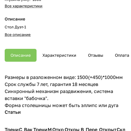
Все характеристики
Описание
Стол Дуэт-1
Все описание
Описание
Характеристики
Отзывы
Оплата
Размеры в разложенном виде: 1500(+450)*1000мм
Срок службы 7 лет, гарантия 18 месяцев
Синхронный механизм раздвижения, система
вставки "бабочка".
Форма столешницы может быть эллипс или дуга
Статьи
Трени
С
Вак
Трени
М
Откр
Откры
В
Пере
Открыт
Скл