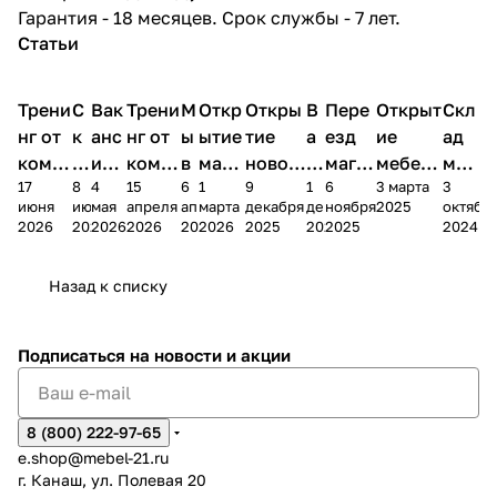
Гарантия - 18 месяцев. Срок службы - 7 лет.
Статьи
Трени
С
Вак
Трени
М
Откр
Откры
В
Пере
Открыт
Скл
нг от
к
анс
нг от
ы
ытие
тие
а
езд
ие
ад
комп
и
ия в
комп
в
мага
новог
к
магаз
мебель
меб
17
8
4
15
6
1
9
1
6
3 марта
3
ании
д
Чеб
ании
М
зина
о
а
ина в
ного
ели
июня
июня
мая
апреля
апреля
марта
декабря
декабря
ноября
2025
октябр
Мело
к
окс
Мело
А
в
магаз
н
г.
салона
пер
2026
2026
2026
2026
2026
2026
2025
2025
2025
2024
дия
и
ара
дия
Х
Алат
ина в
с
Чебо
в
еех
Сна
-1
х
Сна
ыре
с.
и
ксар
Чебокс
ал
Назад к списку
2
Яльчи
и
ы
арах
%
ки
Подписаться
на новости и акции
8 (800) 222-97-65
e.shop@mebel-21.ru
г. Канаш, ул. Полевая 20