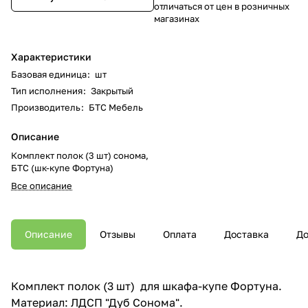
отличаться от цен в розничных
магазинах
Характеристики
Базовая единица
:
шт
Тип исполнения
:
Закрытый
Производитель
:
БТС Мебель
Описание
Комплект полок (3 шт) сонома,
БТС (шк-купе Фортуна)
Все описание
Описание
Отзывы
Оплата
Доставка
До
Комплект полок (3 шт) для шкафа-купе Фортуна.
Материал: ЛДСП "Дуб Сонома".