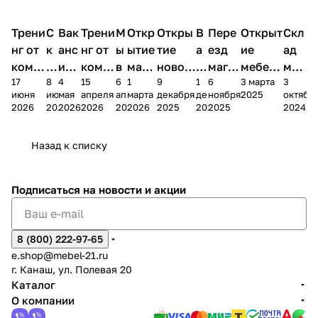
Трени
С
Вак
Трени
М
Откр
Откры
В
Пере
Открыт
Скл
нг от
к
анс
нг от
ы
ытие
тие
а
езд
ие
ад
комп
и
ия в
комп
в
мага
новог
к
магаз
мебель
меб
17
8
4
15
6
1
9
1
6
3 марта
3
ании
д
Чеб
ании
М
зина
о
а
ина в
ного
ели
июня
июня
мая
апреля
апреля
марта
декабря
декабря
ноября
2025
октябр
Мело
к
окс
Мело
А
в
магаз
н
г.
салона
пер
2026
2026
2026
2026
2026
2026
2025
2025
2025
2024
дия
и
ара
дия
Х
Алат
ина в
с
Чебо
в
еех
Сна
-1
х
Сна
ыре
с.
и
ксар
Чебокс
ал
Назад к списку
2
Яльчи
и
ы
арах
%
ки
Подписаться
на новости и акции
8 (800) 222-97-65
e.shop@mebel-21.ru
г. Канаш, ул. Полевая 20
Каталог
О компании