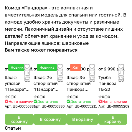
Комод «Пандора» - это компактная и
вместительная модель для спальни или гостиной. В
комоде удобно хранить документы и различные
мелочи. Лаконичный дизайн и отсутствие лишних
деталей облегчает хранение и уход за комодом.
Направляющие ящиков: шариковые
Вам также может понравиться
Новинка
Новинка
Хит
от 21 950 руб.
от 17 950 руб.
от 22 500 руб.
от 2 990 руб.
Шкаф
Шкаф 2-х
Шкаф 3-х
Тумба
угловой
створчатый
створчатый
Пандора
"Пандора"
"Пандора"
Пандора
ТБ-20
ШКУ-07
ШК-04
ШК-06
0
0
0
0
0
0
0
0
Нет в наличии
Достаточно
Достаточно
Нет в наличии
Арт.
ЦБ-00056883
Арт.
ЦБ-00056880
Арт.
ЦБ-00055211
Арт.
ЦБ-00055209
В
В
В корзину
В корзину
корзину
корзину
Статьи