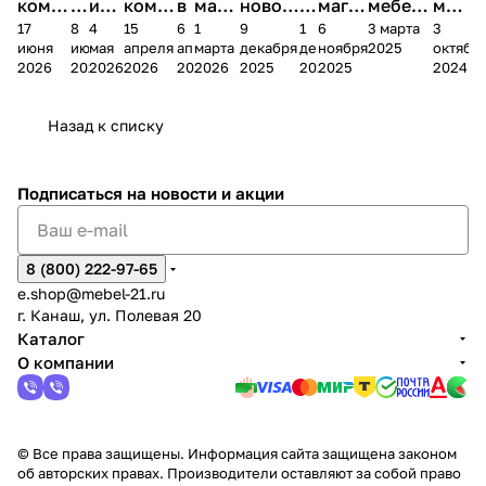
комп
и
ия в
комп
в
мага
новог
к
магаз
мебель
меб
17
8
4
15
6
1
9
1
6
3 марта
3
ании
д
Чеб
ании
М
зина
о
а
ина в
ного
ели
июня
июня
мая
апреля
апреля
марта
декабря
декабря
ноября
2025
октябр
Мело
к
окс
Мело
А
в
магаз
н
г.
салона
пер
2026
2026
2026
2026
2026
2026
2025
2025
2025
2024
дия
и
ара
дия
Х
Алат
ина в
с
Чебо
в
еех
Сна
-1
х
Сна
ыре
с.
и
ксар
Чебокс
ал
Назад к списку
2
Яльчи
и
ы
арах
%
ки
Подписаться
на новости и акции
8 (800) 222-97-65
e.shop@mebel-21.ru
г. Канаш, ул. Полевая 20
Каталог
О компании
© Все права защищены. Информация сайта защищена законом
об авторских правах. Производители оставляют за собой право