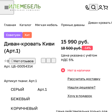
Диван-кровать 
Главная
Каталог
Мягкая мебель
Прямые диваны
Советуем
Хит
15 990 руб.
Диван-кровать Киви
18 500 руб.
-14%
(Арт.1)
Цена указана с учётом
НДС 5%
0
Нет отзывов
Арт.
ЦБ-00054314
Нет в наличии
Рассчитать доставку
Артикул ткани:
Арт.1
Нашли дешевле?
СЕРЫЙ
Арт.1
Хочу в подарок
БЕЖЕВЫЙ
КОРИЧНЕВЫЙ
Цена действительна только для