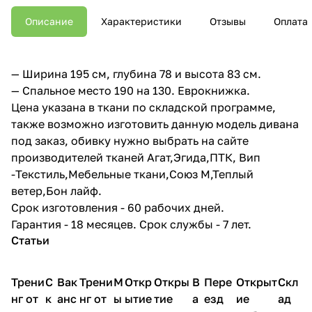
Описание
Характеристики
Отзывы
Оплата
— Ширина 195 см, глубина 78 и высота 83 см.
— Спальное место 190 на 130. Еврокнижка.
Цена указана в ткани по складской программе,
также возможно изготовить данную модель дивана
под заказ, обивку нужно выбрать на сайте
производителей тканей Агат,Эгида,ПТК, Вип
-Текстиль,Мебельные ткани,Союз М,Теплый
ветер,Бон лайф.
Срок изготовления - 60 рабочих дней.
Гарантия - 18 месяцев. Срок службы - 7 лет.
Статьи
Трени
С
Вак
Трени
М
Откр
Откры
В
Пере
Открыт
Скл
нг от
к
анс
нг от
ы
ытие
тие
а
езд
ие
ад