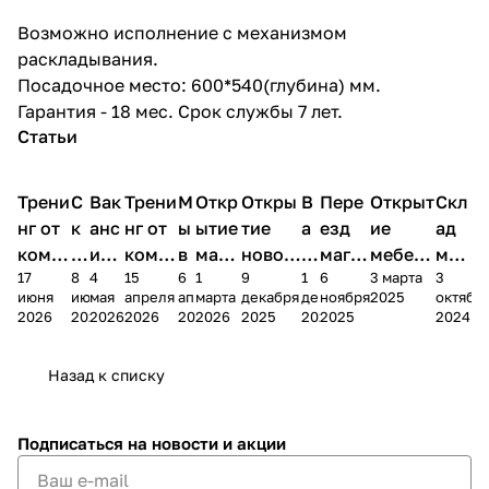
Возможно исполнение с механизмом
раскладывания.
Посадочное место: 600*540(глубина) мм.
Гарантия - 18 мес. Срок службы 7 лет.
Статьи
Трени
С
Вак
Трени
М
Откр
Откры
В
Пере
Открыт
Скл
нг от
к
анс
нг от
ы
ытие
тие
а
езд
ие
ад
комп
и
ия в
комп
в
мага
новог
к
магаз
мебель
меб
17
8
4
15
6
1
9
1
6
3 марта
3
ании
д
Чеб
ании
М
зина
о
а
ина в
ного
ели
июня
июня
мая
апреля
апреля
марта
декабря
декабря
ноября
2025
октябр
Мело
к
окс
Мело
А
в
магаз
н
г.
салона
пер
2026
2026
2026
2026
2026
2026
2025
2025
2025
2024
дия
и
ара
дия
Х
Алат
ина в
с
Чебо
в
еех
Сна
-1
х
Сна
ыре
с.
и
ксар
Чебокс
ал
Назад к списку
2
Яльчи
и
ы
арах
%
ки
Подписаться
на новости и акции