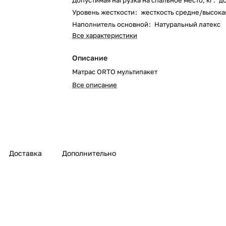
Допустимая нагрузка на спальное место, кг
:
д
Уровень жесткости
:
жесткость средне/высокая
Наполнитель основной
:
Натуральный латекс
Все характеристики
Описание
Матрас ORTO мультипакет
Все описание
Доставка
Дополнительно