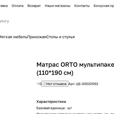
тавка
Оплата
Возврат
Наши магазины
Контакты
Бонусная п
Мягкая мебель
Прихожая
Столы и стулья
Матрас ORTO мультипак
(110*190 см)
0
Нет отзывов
Арт.
ЦБ-00032562
Характеристики
Базовая единица
:
шт