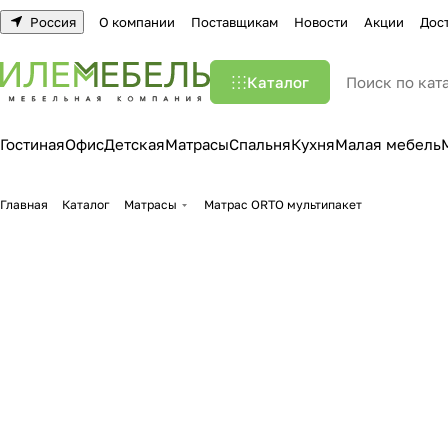
Россия
О компании
Поставщикам
Новости
Акции
Дос
Каталог
Гостиная
Офис
Детская
Матрасы
Спальня
Кухня
Малая мебель
Главная
Каталог
Матрасы
Матрас ORTO мультипакет