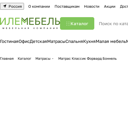
Россия
О компании
Поставщикам
Новости
Акции
Дос
Каталог
Гостиная
Офис
Детская
Матрасы
Спальня
Кухня
Малая мебель
Главная
Каталог
Матрасы
Матрас Классик Форвард Боннель