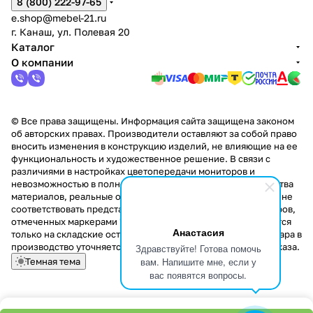
8 (800) 222-97-65
e.shop@mebel-21.ru
г. Канаш, ул. Полевая 20
Каталог
О компании
© Все права защищены. Информация сайта защищена законом
об авторских правах. Производители оставляют за собой право
вносить изменения в конструкцию изделий, не влияющие на ее
функциональность и художественное решение. В связи с
различиями в настройках цветопередачи мониторов и
невозможностью в полной мере передать некоторые свойства
материалов, реальные оттенки и текстуры продукции могут не
соответствовать представленным на сайте. Стоимость товаров,
отмеченных маркерами "Скидка!" и "Акция!" распространяется
Анастасия
только на складские остатки. Стоимость заказа данного товара в
производство уточняется у менеджера при оформлении заказа.
Здравствуйте! Готова помочь
вам. Напишите мне, если у
Темная тема
вас появятся вопросы.