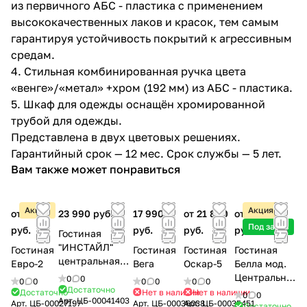
из первичного АБС - пластика с применением
высококачественных лаков и красок, тем самым
гарантируя устойчивость покрытий к агрессивным
средам.
4. Стильная комбинированная ручка цвета
«венге»/«метал» +хром (192 мм) из АБС - пластика.
5. Шкаф для одежды оснащён хромированной
трубой для одежды.
Представлена в двух цветовых решениях.
Гарантийный срок — 12 мес. Срок службы — 5 лет.
Вам также может понравиться
Акция
Акция
от 7 500
23 990 руб.
17 990
от 21 800
от 16 500
Под заказ
руб.
руб.
руб.
руб.
Гостиная
"ИНСТАЙЛ"
Гостиная
Гостиная
Гостиная
Гостиная
центральная
Евро-2
Вега
Оскар-5
Белла мод.
секция (ЦС-02)
Центральна
0
0
0
0
0
0
0
0
Достаточно
я секция
Достаточно
Нет в наличии
Нет в наличии
0
0
Арт.
ЦБ-00041403
Арт.
ЦБ-00027197
Арт.
ЦБ-00036038
Арт.
ЦБ-00035451
Достаточно