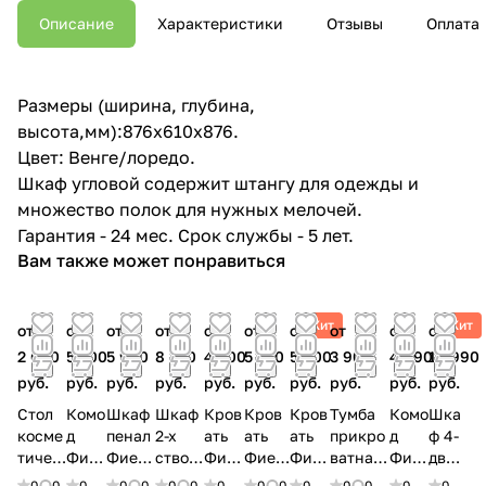
Описание
Характеристики
Отзывы
Оплата
Размеры (ширина, глубина,
высота,мм):876x610x876.
Цвет: Венге/лоредо.
Шкаф угловой содержит штангу для одежды и
множество полок для нужных мелочей.
Гарантия - 24 мес. Срок службы - 5 лет.
Вам также может понравиться
Хит
Хит
от
от
от
от
от
от
от
от
от
от
2 600
5 500
5 990
8 790
4 200
5 550
5 400
3 900
4 990
18 990
руб.
руб.
руб.
руб.
руб.
руб.
руб.
руб.
руб.
руб.
Стол
Комо
Шкаф
Шкаф
Кров
Кров
Кров
Тумба
Комо
Шка
косме
д
пенал
2-х
ать
ать
ать
прикро
д
ф 4-
тичес
Фие
Фиест
створ
Фие
Фиес
Фие
ватная
Фие
дв
кий
ста
а
чатый
ста
та
ста
Фиеста
ста
Фие
0
0
0
0
0
0
0
0
0
0
0
0
0
0
0