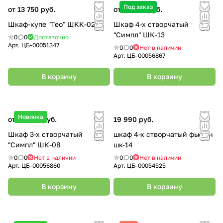
Под заказ
от 13 750 руб.
от 19 340 руб.
Шкаф-купе "Тео" ШКК-02
Шкаф 4-х створчатый
"Симпл" ШК-13
0
0
Достаточно
Арт.
ЦБ-00051347
0
0
Нет в наличии
Арт.
ЦБ-00056867
В корзину
В корзину
Новинка
от 19 030 руб.
19 990 руб.
Шкаф 3-х створчатый
шкаф 4-х створчатый фьюжн
"Симпл" ШК-08
шк-14
0
0
Нет в наличии
0
0
Нет в наличии
Арт.
ЦБ-00056860
Арт.
ЦБ-00054525
В корзину
В корзину