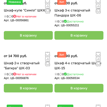
Новинка
Хит
от 21 500 руб.
от 22 500 руб.
Шкаф-купе "Симпл" ШКК-06
Шкаф 3-х створчатый
Пандора ШК-06
0
0
Нет в наличии
Арт.
ЦБ-00056861
0
0
Достаточно
Арт.
ЦБ-00055211
В корзину
В корзину
Хит
от 14 700 руб.
от 21 990 руб.
Шкаф 2-х створчатый
Шкаф 4-х створчатый Шарм
"Багира" ШК-03
ШК-15
0
0
Нет в наличии
0
0
Достаточно
Арт.
ЦБ-00056876
Арт.
ЦБ-00056534
В корзину
В корзину