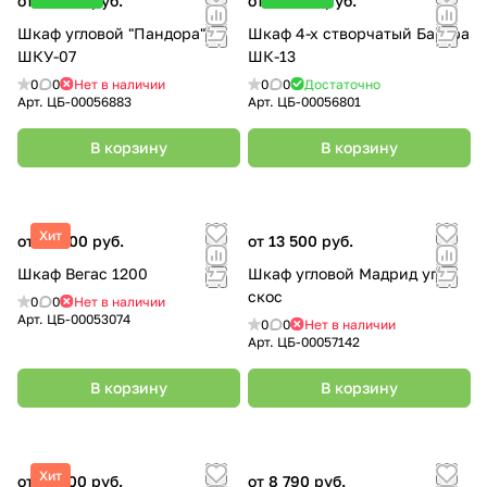
от 21 950 руб.
от 26 990 руб.
Шкаф угловой "Пандора"
Шкаф 4-х створчатый Багира
ШКУ-07
ШК-13
0
0
Нет в наличии
0
0
Достаточно
Арт.
ЦБ-00056883
Арт.
ЦБ-00056801
В корзину
В корзину
Хит
от 12 600 руб.
от 13 500 руб.
Шкаф Вегас 1200
Шкаф угловой Мадрид угол
скос
0
0
Нет в наличии
Арт.
ЦБ-00053074
0
0
Нет в наличии
Арт.
ЦБ-00057142
В корзину
В корзину
Хит
от 33 700 руб.
от 8 790 руб.