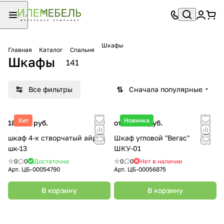
Шкафы
Главная
Каталог
Спальня
Шкафы
141
Все фильтры
Сначала популярные
Хит
Новинка
18 990 руб.
от 12 620 руб.
шкаф 4-х створчатый айрон
Шкаф угловой "Вегас"
шк-13
ШКУ-01
0
0
Достаточно
0
0
Нет в наличии
Арт.
ЦБ-00054790
Арт.
ЦБ-00056875
В корзину
В корзину