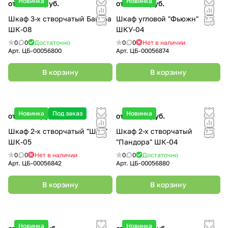
Новинка
Новинка
от 20 900 руб.
от 12 150 руб.
Шкаф 3-х створчатый Багира
Шкаф угловой "Фьюжн"
ШК-08
ШКУ-04
0
0
Достаточно
0
0
Нет в наличии
Арт.
ЦБ-00056800
Арт.
ЦБ-00056874
В корзину
В корзину
Новинка
Под заказ
Новинка
от 9 840 руб.
от 17 950 руб.
Шкаф 2-х створчатый "Шик"
Шкаф 2-х створчатый
ШК-05
"Пандора" ШК-04
0
0
Нет в наличии
0
0
Достаточно
Арт.
ЦБ-00056842
Арт.
ЦБ-00056880
В корзину
В корзину
Новинка
Новинка