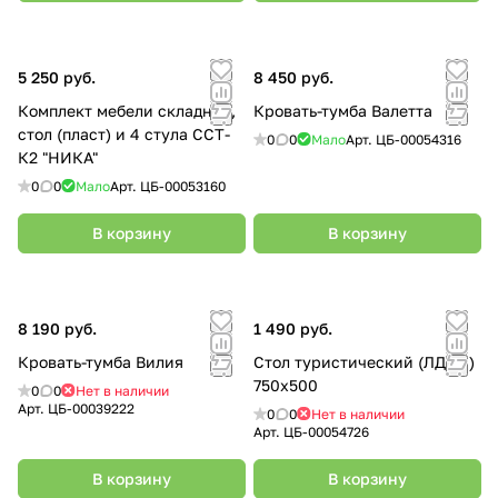
5 250 руб.
8 450 руб.
Комплект мебели складной,
Кровать-тумба Валетта
стол (пласт) и 4 стула ССТ-
0
0
Мало
Арт.
ЦБ-00054316
К2 "НИКА"
0
0
Мало
Арт.
ЦБ-00053160
В корзину
В корзину
8 190 руб.
1 490 руб.
Кровать-тумба Вилия
Стол туристический (ЛДСП)
750х500
0
0
Нет в наличии
Арт.
ЦБ-00039222
0
0
Нет в наличии
Арт.
ЦБ-00054726
В корзину
В корзину