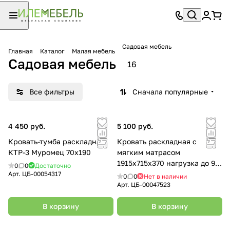
Садовая мебель
Главная
Каталог
Малая мебель
Садовая мебель
16
Все фильтры
Сначала популярные
4 450 руб.
5 100 руб.
Кровать-тумба раскладная
Кровать раскладная с
КТР-3 Муромец 70х190
мягким матрасом
1915х715х370 нагрузка до 90
0
0
Достаточно
кг (РК4-М) "НИКА"
Арт.
ЦБ-00054317
0
0
Нет в наличии
Арт.
ЦБ-00047523
В корзину
В корзину