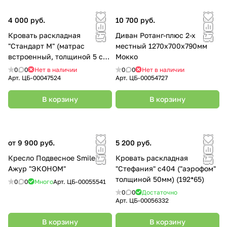
4 000 руб.
10 700 руб.
Кровать раскладная
Диван Ротанг-плюс 2-х
"Стандарт М" (матрас
местный 1270х700х790мм
встроенный, толщиной 5 см)
Мокко
(190*65)
0
0
Нет в наличии
0
0
Нет в наличии
Арт.
ЦБ-00047524
Арт.
ЦБ-00054727
В корзину
В корзину
от 9 900 руб.
5 200 руб.
Кресло Подвесное Smile
Кровать раскладная
Ажур "ЭКОНОМ"
"Стефания" с404 ("аэрофом"
толщиной 50мм) (192*65)
0
0
Много
Арт.
ЦБ-00055541
0
0
Достаточно
Арт.
ЦБ-00056332
В корзину
В корзину