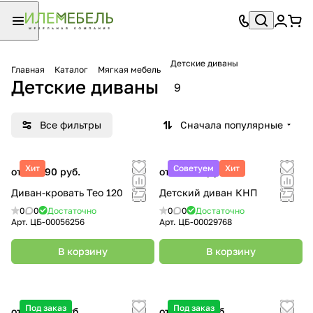
Детские диваны
Главная
Каталог
Мягкая мебель
Детские диваны
9
Все фильтры
Сначала популярные
Хит
Советуем
Хит
от 25 990 руб.
от 11 990 руб.
Диван-кровать Тео 120
Детский диван КНП
0
0
Достаточно
0
0
Достаточно
Арт.
ЦБ-00056256
Арт.
ЦБ-00029768
В корзину
В корзину
Под заказ
Под заказ
от 28 000 руб.
от 31 500 руб.