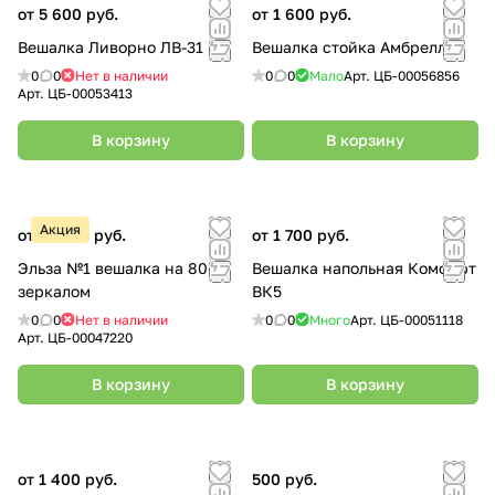
от 5 600 руб.
от 1 600 руб.
Вешалка Ливорно ЛВ-31
Вешалка стойка Амбрелла
0
0
Нет в наличии
0
0
Мало
Арт.
ЦБ-00056856
Арт.
ЦБ-00053413
В корзину
В корзину
Акция
от 13 900 руб.
от 1 700 руб.
Эльза №1 вешалка на 800 с
Вешалка напольная Комфорт
зеркалом
ВК5
0
0
Нет в наличии
0
0
Много
Арт.
ЦБ-00051118
Арт.
ЦБ-00047220
В корзину
В корзину
от 1 400 руб.
500 руб.