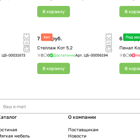
В корзину
В корз
Хит
Под зак
7 850 руб.
6 500 ру
Стеллаж Кот 5.2
Пенал Ко
.
ЦБ-00031673
0
0
Достаточно
Арт.
ЦБ-00056194
0
0
Не
В корзину
В корз
Каталог
О компании
остиная
Поставщикам
ягкая мебель
Новости