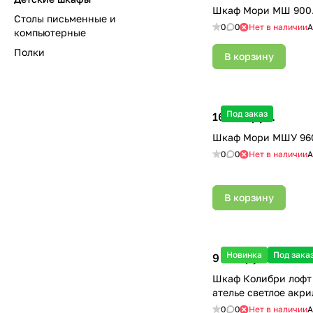
Шкаф Мори МШ 900.
Столы письменные и
0
0
Нет в наличии
А
компьютерные
Полки
В корзину
Под заказ
16 000 руб.
Шкаф Мори МШУ 960
0
0
Нет в наличии
А
В корзину
Новинка
Под зака
9 200 руб.
Шкаф Колибри лофт 
ателье светлое акри
0
0
Нет в наличии
А