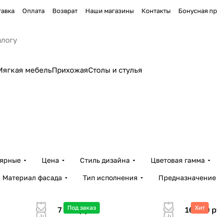
тавка
Оплата
Возврат
Наши магазины
Контакты
Бонусная п
Мягкая мебель
Прихожая
Столы и стулья
лярные
Цена
Стиль дизайна
Цветовая гамма
Материал фасада
Тип исполнения
Предназначение
Под заказ
Хит
7 100 руб.
16 500 р