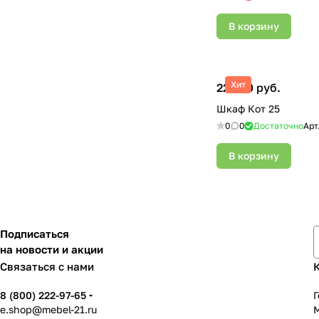
В корзину
Хит
22 000 руб.
Шкаф Кот 25
0
0
Достаточно
Арт
В корзину
Подписаться
на новости и акции
Связаться с нами
8 (800) 222-97-65
Г
e.shop@mebel-21.ru
М