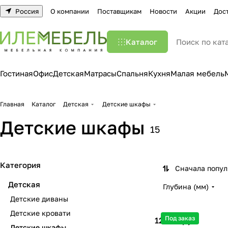
Россия
О компании
Поставщикам
Новости
Акции
Дос
Каталог
Гостиная
Офис
Детская
Матрасы
Спальня
Кухня
Малая мебель
Главная
Каталог
Детская
Детские шкафы
Детские шкафы
15
Категория
Сначала попу
Детская
Глубина (мм)
Детские диваны
Детские кровати
Под заказ
12 200 руб.
Детские шкафы