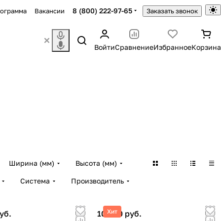
8 (800) 222-97-65
рограмма
Вакансии
Заказать звонок
Войти
Сравнение
Избранное
Корзина
Ширина (мм)
Высота (мм)
Система
Производитель
Хит
уб.
10 800 руб.