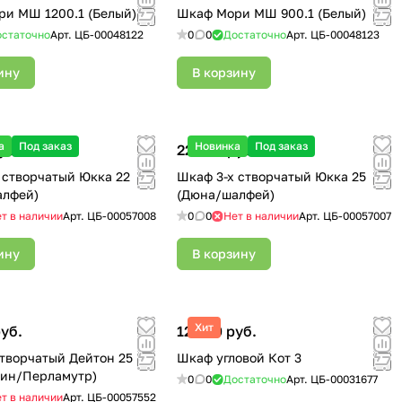
и МШ 1200.1 (Белый)
Шкаф Мори МШ 900.1 (Белый)
статочно
Арт.
ЦБ-00048122
0
0
Достаточно
Арт.
ЦБ-00048123
ину
В корзину
а
Под заказ
Новинка
Под заказ
уб.
22 900 руб.
 створчатый Юкка 22
Шкаф 3-х створчатый Юкка 25
алфей)
(Дюна/шалфей)
т в наличии
Арт.
ЦБ-00057008
0
0
Нет в наличии
Арт.
ЦБ-00057007
ину
В корзину
Хит
руб.
12 300 руб.
творчатый Дейтон 25
Шкаф угловой Кот 3
рин/Перламутр)
0
0
Достаточно
Арт.
ЦБ-00031677
т в наличии
Арт.
ЦБ-00057552