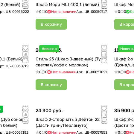
2 (Белый)
Шкаф Мори МШ 400.1 (Белый)
Шкаф Мор
рт.
ЦБ-00055222
0
0
Нет в наличии
Арт.
ЦБ-00050717
0
0
До
В корзину
В корз
Новинка
Новинк
28 500 руб.
19 100 р
.1 (Белый)
Стиль 25 (Шкаф 3-дверный) (Туя
Шкаф 2-х
светлая/кофе с молоком)
(Дюна/ш
рт.
ЦБ-00050719
0
0
Нет в наличии
Арт.
ЦБ-00057021
0
0
Не
В корзину
В корз
з
24 300 руб.
35 900 
(Дуб сонома/
Шкаф 2-створчатый Дейтон 22
Шкаф 3-с
л белый)
(Дасти грин/Перламутр)
(Дасти г
рт.
ЦБ-00057192
0
0
Нет в наличии
Арт.
ЦБ-00057553
0
0
Не