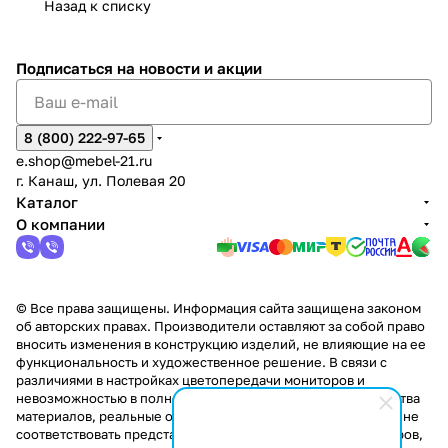
Назад к списку
2
Яльчи
и
ы
арах
%
ки
Подписаться
на новости и акции
8 (800) 222-97-65
e.shop@mebel-21.ru
г. Канаш, ул. Полевая 20
Каталог
О компании
© Все права защищены. Информация сайта защищена законом
об авторских правах. Производители оставляют за собой право
вносить изменения в конструкцию изделий, не влияющие на ее
функциональность и художественное решение. В связи с
различиями в настройках цветопередачи мониторов и
невозможностью в полной мере передать некоторые свойства
материалов, реальные оттенки и текстуры продукции могут не
соответствовать представленным на сайте. Стоимость товаров,