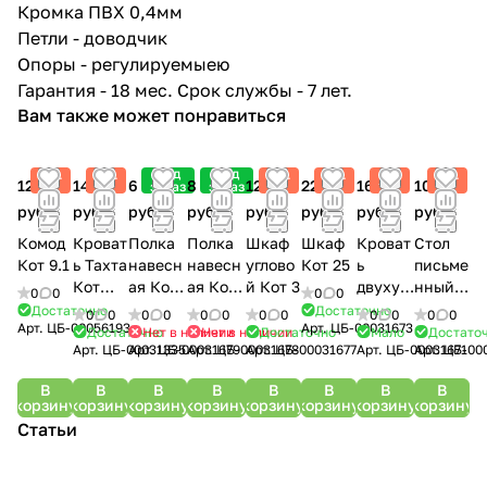
Кромка ПВХ 0,4мм
Петли - доводчик
Опоры - регулируемыею
Гарантия - 18 мес. Срок службы - 7 лет.
Вам также может понравиться
Под
Под
Хит
Хит
Хит
Хит
Хит
Хит
12 900
14 400
6 300
8 150
12 300
22 000
16 500
10 450
заказ
заказ
руб.
руб.
руб.
руб.
руб.
руб.
руб.
руб.
Комод
Кроват
Полка
Полка
Шкаф
Шкаф
Кроват
Стол
Кот 9.1
ь Тахта
навесн
навесн
углово
Кот 25
ь
письме
Кот
ая Кот
ая Кот
й Кот 3
двухур
нный
0
0
0
0
900,4
7
7,1
овнева
Кот 17
Достаточно
Достаточно
0
0
0
0
0
0
0
0
0
0
0
0
Арт.
ЦБ-00056193
Арт.
ЦБ-00031673
я Кот
Достаточно
Нет в наличии
Нет в наличии
Достаточно
Мало
Достато
Арт.
ЦБ-00031335
Арт.
ЦБ-00031679
Арт.
ЦБ-00031678
Арт.
ЦБ-00031677
Арт.
ЦБ-00031671
Арт.
ЦБ-00
900,1
В
В
В
В
В
В
В
В
корзину
корзину
корзину
корзину
корзину
корзину
корзину
корзину
Статьи