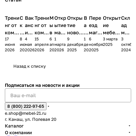
Трени
С
Вак
Трени
М
Откр
Откры
В
Пере
Открыт
Скл
нг от
к
анс
нг от
ы
ытие
тие
а
езд
ие
ад
комп
и
ия в
комп
в
мага
новог
к
магаз
мебель
меб
17
8
4
15
6
1
9
1
6
3 марта
3
ании
д
Чеб
ании
М
зина
о
а
ина в
ного
ели
июня
июня
мая
апреля
апреля
марта
декабря
декабря
ноября
2025
октябр
Мело
к
окс
Мело
А
в
магаз
н
г.
салона
пер
2026
2026
2026
2026
2026
2026
2025
2025
2025
2024
дия
и
ара
дия
Х
Алат
ина в
с
Чебо
в
еех
Сна
-1
х
Сна
ыре
с.
и
ксар
Чебокс
ал
Назад к списку
2
Яльчи
и
ы
арах
%
ки
Подписаться
на новости и акции
8 (800) 222-97-65
e.shop@mebel-21.ru
г. Канаш, ул. Полевая 20
Каталог
О компании