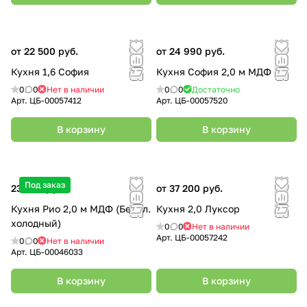
от 22 500 руб.
от 24 990 руб.
Кухня 1,6 София
Кухня София 2,0 м МДФ
0
0
Нет в наличии
0
0
Достаточно
Арт.
ЦБ-00057412
Арт.
ЦБ-00057520
В корзину
В корзину
Под заказ
23 400 руб.
от 37 200 руб.
Кухня Рио 2,0 м МДФ (Бел гл.
Кухня 2,0 Луксор
холодный)
0
0
Нет в наличии
Арт.
ЦБ-00057242
0
0
Нет в наличии
Арт.
ЦБ-00046033
В корзину
В корзину