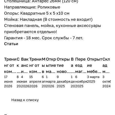
Столешница: Антарес 26мм (120 см)
Направляющие: Роликовые
Опоры: Квадратные 5 х 5 х10 см
Мойка: Накладная (В стоимость не входит)
Стеновая панель, мойка, кухонные аксессуары
приобретаются отдельно!
Гарантия - 18 мес. Срок службы - 7 лет.
Статьи
Трени
С
Вак
Трени
М
Откр
Откры
В
Пере
Открыт
Скл
нг от
к
анс
нг от
ы
ытие
тие
а
езд
ие
ад
комп
и
ия в
комп
в
мага
новог
к
магаз
мебель
меб
17
8
4
15
6
1
9
1
6
3 марта
3
ании
д
Чеб
ании
М
зина
о
а
ина в
ного
ели
июня
июня
мая
апреля
апреля
марта
декабря
декабря
ноября
2025
октябр
Мело
к
окс
Мело
А
в
магаз
н
г.
салона
пер
2026
2026
2026
2026
2026
2026
2025
2025
2025
2024
дия
и
ара
дия
Х
Алат
ина в
с
Чебо
в
еех
Сна
-1
х
Сна
ыре
с.
и
ксар
Чебокс
ал
Назад к списку
2
Яльчи
и
ы
арах
%
ки