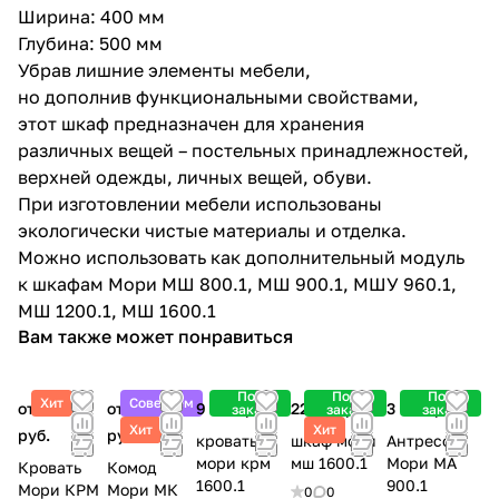
Ширина: 400 мм
Глубина: 500 мм
Убрав лишние элементы мебели,
но дополнив функциональными свойствами,
этот шкаф предназначен для хранения
различных вещей – постельных принадлежностей,
верхней одежды, личных вещей, обуви.
При изготовлении мебели использованы
экологически чистые материалы и отделка.
Можно использовать как дополнительный модуль
к шкафам Мори МШ 800.1, МШ 900.1, МШУ 960.1,
МШ 1200.1, МШ 1600.1
Вам также может понравиться
Под
Под
Под
Хит
Советуем
от 7 800
от 4 900
9 900 руб.
22 100 руб.
3 900 руб.
заказ
заказ
заказ
Хит
Хит
руб.
руб.
кровать
шкаф мори
Антресоль
мори крм
мш 1600.1
Мори МА
Кровать
Комод
1600.1
900.1
Мори КРМ
Мори МК
0
0