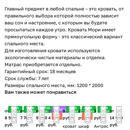
Главный предмет в любой спальне – это кровать, от
правильного выбора которой полностью зависит
ваш сон и настроение, с которым вы будете
просыпаться каждое утро. Кровать Мори имеет
прямоугольную форму - это классический вариант
спального места.
Для изготовления кровати используются
экологически чистые материалы и отделка.
Матрас приобретается отдельно.
Гарантийный срок: 18 месяцев
Срок службы: 7 лет
Размеры спального места, мм: 1200 * 2000
Вам также может понравиться
Под
Под
Под
Под
Под
Под
Советуем
от
от
от
от
9 900
22 100
3 900
от
заказ
заказ
заказ
заказ
заказ
заказ
Хит
Хит
8 500
7 700
9 200
4 900
руб.
руб.
руб.
14 500
руб.
руб.
руб.
руб.
руб.
кроват
шкаф
Антрес