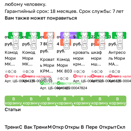
любому человеку.
Гарантийный срок: 18 месяцев. Срок службы: 7 лет
Вам также может понравиться
Под
Под
Под
Под
Под
Хит
Советуем
от 8 500
от 7 700
от
от
9 900
22 100
3 900
заказ
заказ
заказ
заказ
заказ
Хит
Хит
руб.
руб.
7 800
4 900
руб.
руб.
руб.
руб.
руб.
Комод
Комод
кровать
шкаф
Антресо
Мори
Мори
мори
мори
ль Мори
Кроват
Комод
МК
МК
крм
мш
МА
ь Мори
Мори
1200.6
1200.3
1600.1
1600.1
900.1
КРМ
МК 803
0
0
0
0
0
0
0
0
0
0
Нет в наличии
Нет в наличии
Нет в наличии
Нет в наличии
Нет в нал
1200.1
0
0
0
0
Арт.
ЦБ-00054272
Арт.
ЦБ-00050718
Арт.
ЦБ-00047520
Арт.
ЦБ-00046878
Арт.
ЦБ-0004
Достаточно
Достаточно
Арт.
ЦБ-00048412
Арт.
ЦБ-00047824
В
В
В
В
В
В
В
корзину
корзину
корзину
корзину
корзину
корзину
корзину
Статьи
Трени
С
Вак
Трени
М
Откр
Откры
В
Пере
Открыт
Скл