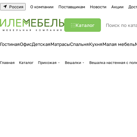
Россия
О компании
Поставщикам
Новости
Акции
Дос
Каталог
Гостиная
Офис
Детская
Матрасы
Спальня
Кухня
Малая мебель
Главная
Каталог
Прихожая
Вешалки
Вешалка настенная с полк