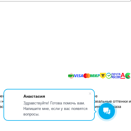
Анастасия
менения в конструкцию изделий, не влияющие на ее
 мере передать некоторые свойства материалов, реальные оттенки и
Здравствуйте! Готова помочь вам.
аспространяется только на складские остатки. Стоимость заказа
Напишите мне, если у вас появятся
вопросы.