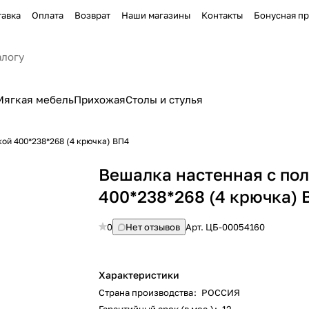
тавка
Оплата
Возврат
Наши магазины
Контакты
Бонусная п
Мягкая мебель
Прихожая
Столы и стулья
ой 400*238*268 (4 крючка) ВП4
Вешалка настенная с по
400*238*268 (4 крючка) 
0
Нет отзывов
Арт.
ЦБ-00054160
Характеристики
Страна производства
:
РОССИЯ