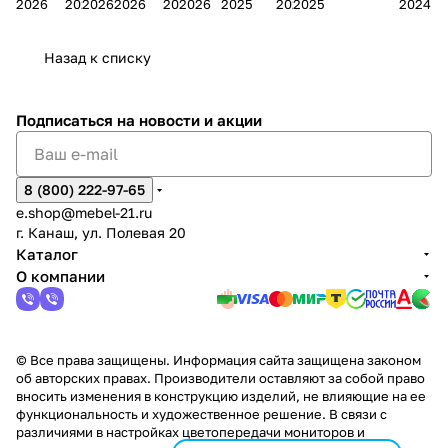
2026
2026
2026
2026
2026
2026
2025
2025
2025
2024
дия
и
ара
дия
Х
Алат
ина в
с
Чебо
в
еех
Сна
-1
х
Сна
ыре
с.
и
ксар
Чебокс
ал
Назад к списку
2
Яльчи
и
ы
арах
%
ки
Подписаться
на новости и акции
8 (800) 222-97-65
e.shop@mebel-21.ru
г. Канаш, ул. Полевая 20
Каталог
О компании
© Все права защищены. Информация сайта защищена законом
об авторских правах. Производители оставляют за собой право
вносить изменения в конструкцию изделий, не влияющие на ее
функциональность и художественное решение. В связи с
различиями в настройках цветопередачи мониторов и