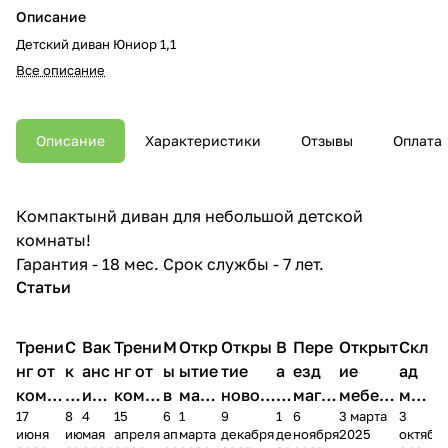
Описание
Детский диван Юниор 1,1
Все описание
Описание
Характеристики
Отзывы
Оплата
Компактынй диван для небольшой детской
комнаты!
Гарантия - 18 мес. Срок службы - 7 лет.
Статьи
Трени
С
Вак
Трени
М
Откр
Откры
В
Пере
Открыт
Скл
нг от
к
анс
нг от
ы
ытие
тие
а
езд
ие
ад
комп
и
ия в
комп
в
мага
новог
к
магаз
мебель
меб
17
8
4
15
6
1
9
1
6
3 марта
3
ании
д
Чеб
ании
М
зина
о
а
ина в
ного
ели
июня
июня
мая
апреля
апреля
марта
декабря
декабря
ноября
2025
октябр
Мело
к
окс
Мело
А
в
магаз
н
г.
салона
пер