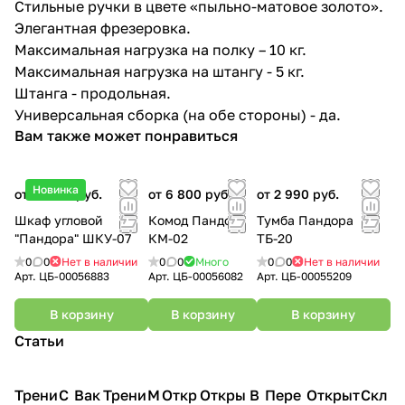
Стильные ручки в цвете «пыльно-матовое золото».
Элегантная фрезеровка.
Максимальная нагрузка на полку – 10 кг.
Максимальная нагрузка на штангу - 5 кг.
Штанга - продольная.
Универсальная сборка (на обе стороны) - да.
Вам также может понравиться
Новинка
от 21 950 руб.
от 6 800 руб.
от 2 990 руб.
Шкаф угловой
Комод Пандора
Тумба Пандора
"Пандора" ШКУ-07
КМ-02
ТБ-20
0
0
Нет в наличии
0
0
Много
0
0
Нет в наличии
Арт.
ЦБ-00056883
Арт.
ЦБ-00056082
Арт.
ЦБ-00055209
В корзину
В корзину
В корзину
Статьи
Трени
С
Вак
Трени
М
Откр
Откры
В
Пере
Открыт
Скл