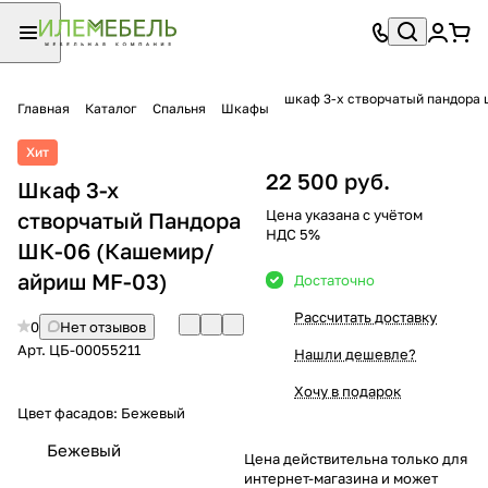
шкаф 3-х створчатый пандора 
Главная
Каталог
Спальня
Шкафы
Хит
22 500 руб.
Шкаф 3-х
Цена указана с учётом
створчатый Пандора
НДС 5%
ШК-06 (Кашемир/
айриш MF-03)
Достаточно
Рассчитать доставку
0
Нет отзывов
Арт.
ЦБ-00055211
Нашли дешевле?
Хочу в подарок
Цвет фасадов:
Бежевый
Бежевый
Цена действительна только для
интернет-магазина и может