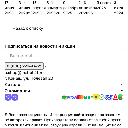
17
8
4
15
6
1
9
1
6
3 марта
3
ании
д
Чеб
ании
М
зина
о
а
ина в
ного
ели
июня
июня
мая
апреля
апреля
марта
декабря
декабря
ноября
2025
октябр
Мело
к
окс
Мело
А
в
магаз
н
г.
салона
пер
2026
2026
2026
2026
2026
2026
2025
2025
2025
2024
дия
и
ара
дия
Х
Алат
ина в
с
Чебо
в
еех
Сна
-1
х
Сна
ыре
с.
и
ксар
Чебокс
ал
Назад к списку
2
Яльчи
и
ы
арах
%
ки
Подписаться
на новости и акции
8 (800) 222-97-65
e.shop@mebel-21.ru
г. Канаш, ул. Полевая 20
Каталог
О компании
© Все права защищены. Информация сайта защищена законом
об авторских правах. Производители оставляют за собой право
вносить изменения в конструкцию изделий, не влияющие на ее